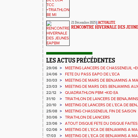
21 Décembre 2025
|
ACTUALITE
RENCONTRE HIVERNALE DES JEUN
LES ACTUS PRÉCÉDENTES
29/06
>
MEETING LANCERS DE CHASSENEUIL +E
24/06
>
FETE DU PASS EAPO DE L'ECA
30/03
>
MEETING DE MARS DE BENJAMINS A MA
23/03
>
MEETING DE MARS DES BENJAMINS AUX
22/12
>
QUADRATHLON PBM +KID EA
31/10
>
TRIATHLON DE LANCERS DE BENAJMIN
20/10
>
MEETING DE LANCERS DE L'ECA DE BE
25/08
>
MEETING CHASSENEUIL FIN DE SAISON
30/06
>
TRIATHLON DE LANCERS
23/06
>
ATOUT DISQUE FETE DU DISQUE FAITES
02/06
>
MEETING DE L'ECA DE BENJAMINS A M
17/03
>
MEETING DE L'ECA DE BENJAMINS A M