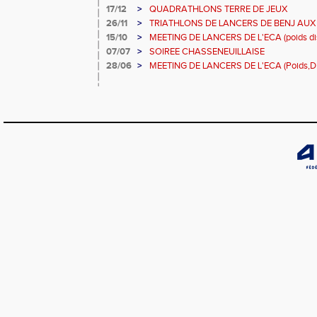
17/12
>
QUADRATHLONS TERRE DE JEUX
26/11
>
TRIATHLONS DE LANCERS DE BENJ AUX
DISQUE JAVELOT)
15/10
>
MEETING DE LANCERS DE L'ECA (poids dis
à masters
07/07
>
SOIREE CHASSENEUILLAISE
28/06
>
MEETING DE LANCERS DE L'ECA (Poids,Dis