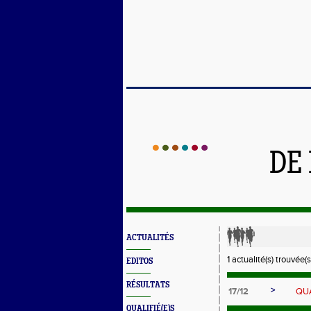
DE
ACTUALITÉS
1 actualité(s) trouvée(s
EDITOS
RÉSULTATS
>
17/12
QU
QUALIFIÉ(E)S