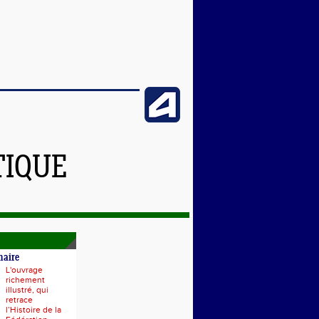
TIQUE
naire
L'ouvrage
richement
illustré, qui
retrace
l’Histoire de la