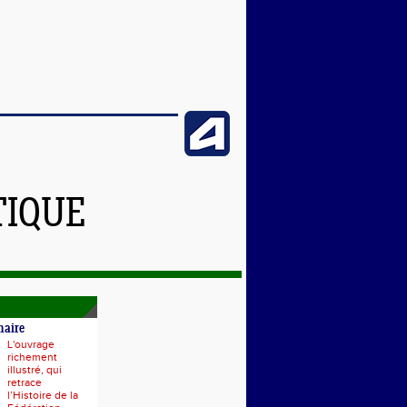
TIQUE
naire
L'ouvrage
richement
illustré, qui
retrace
l’Histoire de la