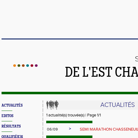
DE L'EST CH
ACTUALITÉS
ACTUALITÉS
1 actualité(s) trouvée(s) | Page 1/1
EDITOS
RÉSULTATS
>
06/09
SEMI MARATHON CHASSENEUI
QUALIFIÉ(E)S