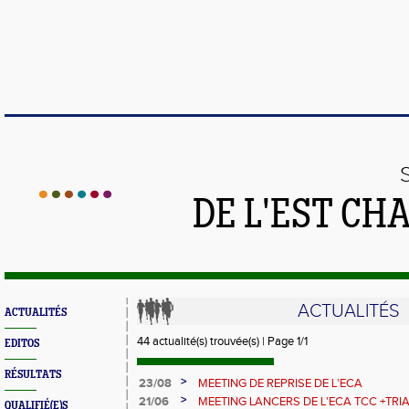
DE L'EST CH
ACTUALITÉS
ACTUALITÉS
44 actualité(s) trouvée(s) | Page 1/1
EDITOS
RÉSULTATS
>
23/08
MEETING DE REPRISE DE L'ECA
>
21/06
MEETING LANCERS DE L'ECA TCC +TRI
QUALIFIÉ(E)S