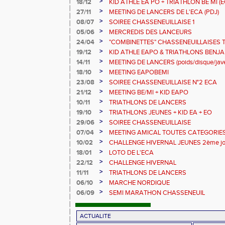
>
18/12
KID ATHLE EA PO + TRIATHLON BE MI (E
>
27/11
MEETING DE LANCERS DE L'ECA (PDJ)
>
08/07
SOIREE CHASSENEUILLAISE 1
>
05/06
MERCREDIS DES LANCEURS
>
24/04
"COMBINETTES" CHASSENEUILLAISES To
>
19/12
KID ATHLE EAPO & TRIATHLONS BENJ
>
14/11
MEETING DE LANCERS (poids/disque/jave
>
18/10
MEETING EAPOBEMI
>
23/08
SOIREE CHASSENEUILLAISE N°2 ECA
>
21/12
MEETING BE/MI + KID EAPO
>
10/11
TRIATHLONS DE LANCERS
>
19/10
TRIATHLONS JEUNES + KID EA + EO
>
29/06
SOIREE CHASSENEUILLAISE
>
07/04
MEETING AMICAL TOUTES CATEGORIE
>
10/02
CHALLENGE HIVERNAL JEUNES 2ème jo
>
18/01
LOTO DE L'ECA
>
22/12
CHALLENGE HIVERNAL
>
11/11
TRIATHLONS DE LANCERS
>
06/10
MARCHE NORDIQUE
>
06/09
SEMI MARATHON CHASSENEUIL