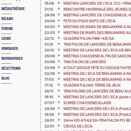
>
15/06
MEETING LANCERS DE L'ECA TCC +TRI
>
MÉDIATHÈQUE
21/12
RENCONTRE HIVERNALE DES JEUNES 
>
29/06
MEETING LANCERS DE CHASSENEUIL +
BILANS
>
24/06
FETE DU PASS EAPO DE L'ECA
>
30/03
MEETING DE MARS DE BENJAMINS A M
FORUM
>
23/03
MEETING DE MARS DES BENJAMINS AU
>
22/12
QUADRATHLON PBM +KID EA
LIENS
>
31/10
TRIATHLON DE LANCERS DE BENAJMI
SONDAGES
>
20/10
MEETING DE LANCERS DE L'ECA DE BE
>
25/08
MEETING CHASSENEUIL FIN DE SAISON
BIOGRAPHIES
>
30/06
TRIATHLON DE LANCERS
>
23/06
ATOUT DISQUE FETE DU DISQUE FAITE
SÉLECTIONS
>
02/06
MEETING DE L'ECA DE BENJAMINS A 
BLOG
>
17/03
MEETING DE L'ECA DE BENJAMINS A 
>
17/12
QUADRATHLONS TERRE DE JEUX
>
26/11
TRIATHLONS DE LANCERS DE BENJ AU
DISQUE JAVELOT)
>
15/10
MEETING DE LANCERS DE L'ECA (poids di
benjamins à masters
>
07/07
SOIREE CHASSENEUILLAISE
>
28/06
MEETING DE LANCERS DE L'ECA (Poids,Di
>
14/06
MEETING DE LANCERS DE L'ECA (Poids,Di
>
26/01
2ème KID ATHLE EA+TRIATHLON PO BE
>
22/01
CROSS DE L'ECA